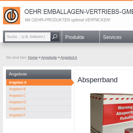
Navigation
Produkte
Services
überspringen
Sie sind hier:
Home
>
Angebote
>
Angebot A
Angebote
Absperrband
Navigation
Angebot A
überspringen
Angebot B
Angebot C
Angebot D
Angebot E
Angebot F