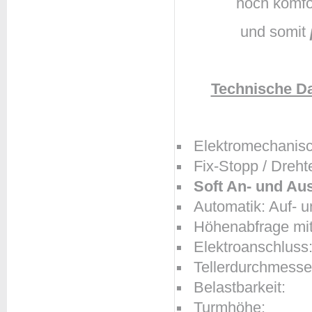
hoch komfor
und somit
Technische Da
Elektromechanis
Fix-Stopp / Dreht
Soft An- und Aus
Automatik: Auf- 
Höhenabfrage mit
Elektroans
Tellerdur
Belastb
Turmh