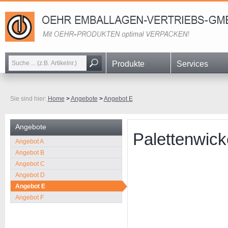
Navigation
Produkte
Services
überspringen
Sie sind hier:
Home
>
Angebote
>
Angebot E
Angebote
Palettenwick
Navigation
Angebot A
überspringen
Angebot B
Angebot C
Angebot D
Angebot E
Angebot F