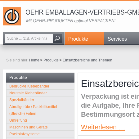
Navigation
Produkte
Services
überspringen
Sie sind hier:
Home
>
Produkte
>
Einsatzbereiche und Themen
Produkte
Einsatzberei
Navigation
Bedruckte Klebebänder
überspringen
Neutrale Klebebänder
Verpackung ist ei
Spezialbänder
die Aufgabe, Ihre
Abrollgeräte / Packhilfsmittel
Bestimmungsort z
(Stretch-) Folien
Umreifung
Einsatz
Weiterlesen …
Maschinen und Geräte
und
Packplatzsysteme
Themen