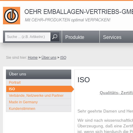
Navigation
Produkte
Services
überspringen
Sie sind hier:
Home
>
Über uns
>
ISO
Über uns
ISO
Navigation
Portrait
überspringen
ISO
Qualitäts- Zertif
Verbände, Netzwerke und Partner
Made in Germany
Kundenstimmen
Sehr geehrte Damen u
Wir sind nach wissenschaftli
Überzeugung, daß eine Zertif
ist, wenn sich hierdurch die 