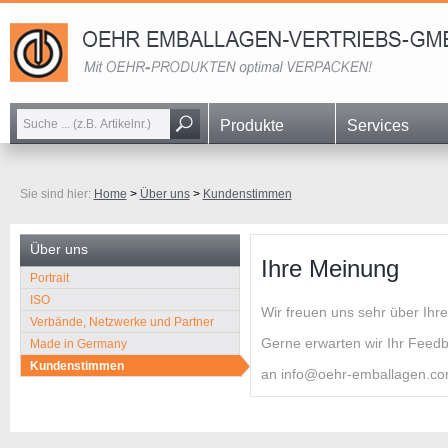
Navigation
Produkte
Services
überspringen
Sie sind hier:
Home
>
Über uns
>
Kundenstimmen
Über uns
Ihre Meinung
Navigation
Portrait
überspringen
ISO
Wir freuen uns sehr über Ihr
Verbände, Netzwerke und Partner
Gerne erwarten wir Ihr Feedb
Made in Germany
Kundenstimmen
an info@oehr-emballagen.com