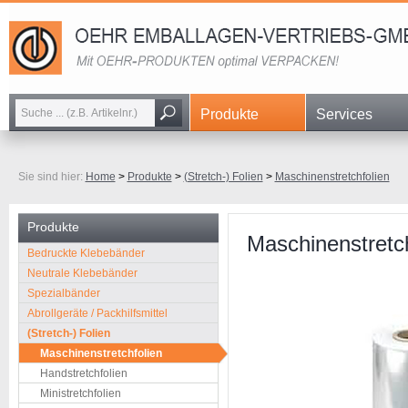
Navigation
Produkte
Services
überspringen
Sie sind hier:
Home
>
Produkte
>
(Stretch-) Folien
>
Maschinenstretchfolien
Produkte
Maschinenstretch
Navigation
Bedruckte Klebebänder
überspringen
Neutrale Klebebänder
Spezialbänder
Abrollgeräte / Packhilfsmittel
(Stretch-) Folien
Maschinenstretchfolien
Handstretchfolien
Ministretchfolien