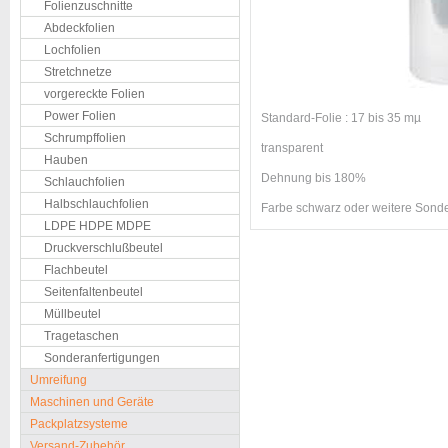
Folienzuschnitte
Abdeckfolien
Lochfolien
Stretchnetze
vorgereckte Folien
Power Folien
Standard-Folie : 17 bis 35 mµ
Schrumpffolien
transparent
Hauben
Dehnung bis 180%
Schlauchfolien
Halbschlauchfolien
Farbe schwarz oder weitere Sonde
LDPE HDPE MDPE
Druckverschlußbeutel
Flachbeutel
Seitenfaltenbeutel
Müllbeutel
Tragetaschen
Sonderanfertigungen
Umreifung
Maschinen und Geräte
Packplatzsysteme
Versand-Zubehör